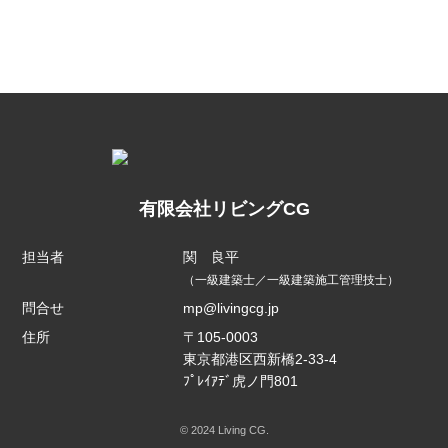
有限会社リビングCG
担当者
関 良平
（一級建築士／一級建築施工管理技士）
問合せ
mp@livingcg.jp
住所
〒105-0003
東京都港区西新橋2-33-4
ﾌﾟﾚｲｱﾃﾞ虎ノ門801
© 2024 Living CG.