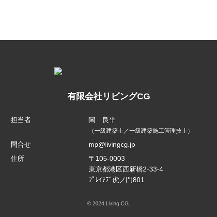
有限会社リビングCG
担当者
関 良平
（一級建築士／一級建築施工管理技士）
問合せ
mp@livingcg.jp
住所
〒105-0003
東京都港区西新橋2-33-4
ﾌﾟﾚｲｱﾃﾞ虎ノ門801
© 2024 Living CG.