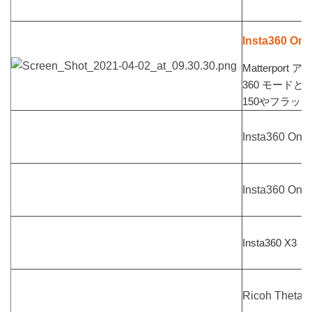
Insta360 One
Matterport 
360 モード
150やフラッ
Insta360 One
Insta360 O
Insta360 X3
Ricoh Theta