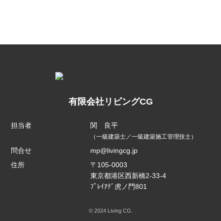
有限会社リビングCG
担当者
関 良平
（一級建築士／一級建築施工管理技士）
問合せ
mp@livingcg.jp
住所
〒105-0003
東京都港区西新橋2-33-4
ﾌﾟﾚｲｱﾃﾞ虎ノ門801
© 2024 Living CG.