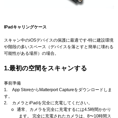
IPadキャリングケース
スキャン中の
iOS
デバイスの保護に最適です
-
特に建設環境
や階段の多いスペース（デバイスを落とすと簡単に壊れる
可能性がある場所）の場合。
1.最初の空間をスキャンする
事前準備
1.
App Storeから
Matterport Capture
をダウンロードしま
す。
2.
カメラと
iPad
を完全に充電してください。
o
通常、カメラを完全に充電するには
4.5
時間かかり
ます。 完全に充電されたカメラは、
8
〜
10
時間ス