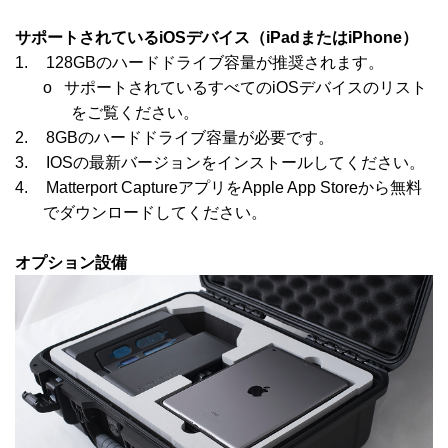
サポートされている
iOS
デバイス（
iPad
または
iPhone
）
1.
128GBのハードドライブ容量が推奨されます。
o
サポートされているすべての
iOS
デバイスのリスト
をご覧ください。
2.
8GBのハードドライブ容量が必要です。
3.
IOSの最新バージョンをインストールしてください。
4.
Matterport Captureアプリを
Apple App Store
から無料
でダウンロードしてください。
オプション設備