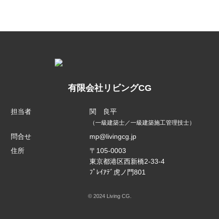
有限会社リビングCG
担当者
関 良平
（一級建築士／一級建築施工管理技士）
問合せ
mp@livingcg.jp
住所
〒105-0003
東京都港区西新橋2-33-4
ﾌﾟﾚｲｱﾃﾞ虎ノ門801
© 2024 Living CG.